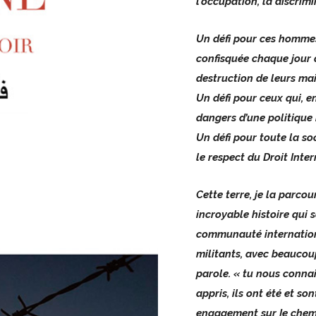
l’occupation, la discrim
Un défi pour ces hommes
confisquée chaque jour 
destruction de leurs mai
Un défi pour ceux qui, e
dangers d’une politique r
Un défi pour toute la soc
le respect du Droit Inte
Cette terre, je la parco
incroyable histoire qui 
communauté internationa
militants, avec beaucoup 
parole. « tu nous connai
appris, ils ont été et 
engagement sur Ie chemin