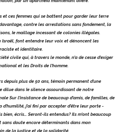
ination, par un apartheid maintenant avéré.
 et ces femmes qui se battent pour garder leur terre
davantage, contre les arrestations sans fondement, la
sons, Ie maillage incessant de colonies illégales.
n Israël, font entendre leur voix et dénoncent les
aciste et identitaire.
iété civile qui, à travers le monde, n’a de cesse d’exiger
rnational et les Droits de l’homme.
urs depuis plus de 50 ans, témoin permanent d’une
se dilue dans Ie silence assourdissant de notre
le Sur l’insistance de beaucoup d’amis, de familles, de
d’humilité, j’ai fini par accepter d’être leur porte -
s bien, écris… Seront-ils entendus? Ils m’ont beaucoup
sont sans doute encore déterminants dans mon
 de la justice et de la solidarité.