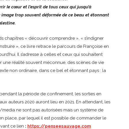
ir Ie cœur et l’esprit de tous ceux qui jusqu’à
e image trop souvent déformée de ce beau et étonnant
lestine.
ds chapitres « découvrir comprendre », « s’indigner
nstruire », ce livre retrace le parcours de Françoise en
urd’hui. Il s’adresse à celles et ceux qui souhaitent
r une réalité souvent méconnue, des scènes de vie
xte non ordinaire, dans ce bel et étonnant pays : la
 pendant la période de confinement, les sorties en
eaux auteurs 2020 auront lieu en 2021. En attendant, les
media ne sont pas autorisées mais un système de
en place, par lequel il est possible de commander le
ivant ce lien
:
https://penseesauvage.com