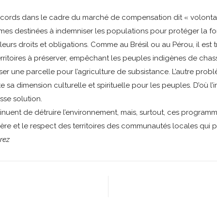
cords dans le cadre du marché de compensation dit « volontair
es destinées à indemniser les populations pour protéger la for
eurs droits et obligations. Comme au Brésil ou au Pérou, il est 
erritoires à préserver, empêchant les peuples indigènes de chass
r une parcelle pour l’agriculture de subsistance. L’autre probl
e sa dimension culturelle et spirituelle pour les peuples. D’où l
se solution.
nuent de détruire l’environnement, mais, surtout, ces programme
re et le respect des territoires des communautés locales qui pro
rez