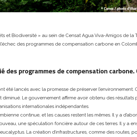
 et Biodiversité » au sein de Censat Agua Viva-Amigos de la T
 l’échec des programmes de compensation carbone en Colomb
itié des programmes de compensation carbone. Q
 été lancés avec la promesse de préserver l’environnement. Or,
 diminué. Le gouvernement affirme avoir obtenu des résultats pos
nisations internationales indépendantes.
bienne continue, et les causes restent les mêmes. Il y a d’abo
t nouveau, une spéculation foncière autour de ces terres. Il y a 
d’eucalyptus. La création d’infrastructures, comme des routes, po