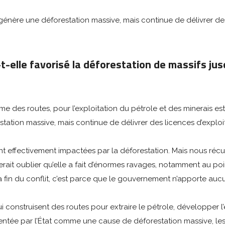
ère une déforestation massive, mais continue de délivrer des 
a-t-elle favorisé la déforestation de massifs ju
?
mme des routes, pour l’exploitation du pétrole et des minerais e
ation massive, mais continue de délivrer des licences d’exploi
t effectivement impactées par la déforestation. Mais nous récus
erait oublier qu’elle a fait d’énormes ravages, notamment au poi
 fin du conflit, c’est parce que le gouvernement n’apporte auc
s qui construisent des routes pour extraire le pétrole, développer
entée par l’État comme une cause de déforestation massive, les 