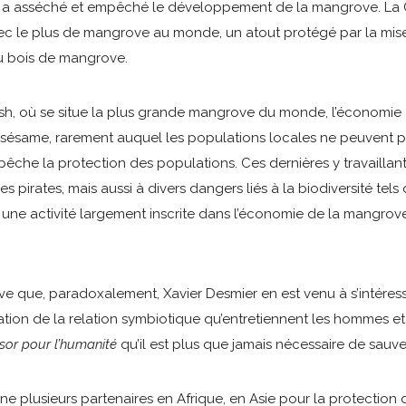
, a asséché et empêché le développement de la mangrove. La G
avec le plus de mangrove au monde, un atout protégé par la mis
du bois de mangrove.
h, où se situe la plus grande mangrove du monde, l’économie 
e sésame, rarement auquel les populations locales ne peuvent p
empêche la protection des populations. Ces dernières y travaillan
pirates, mais aussi à divers dangers liés à la biodiversité tels 
st une activité largement inscrite dans l’économie de la mangrov
e que, paradoxalement, Xavier Desmier en est venu à s’intéresse
tion de la relation symbiotique qu’entretiennent les hommes et
ésor pour l’humanité
qu’il est plus que jamais nécessaire de sauv
 plusieurs partenaires en Afrique, en Asie pour la protection