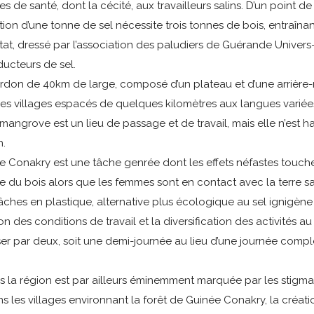
 santé, dont la cécité, aux travailleurs salins. D’un point de 
ion d’une tonne de sel nécessite trois tonnes de bois, entraîna
stat, dressé par l’association des paludiers de Guérande Univer
ducteurs de sel.
don de 40km de large, composé d’un plateau et d’une arrière-
des villages espacés de quelques kilomètres aux langues variées.
mangrove est un lieu de passage et de travail, mais elle n’est h
h.
née Conakry est une tâche genrée dont les effets néfastes touch
u bois alors que les femmes sont en contact avec la terre sa
es en plastique, alternative plus écologique au sel ignigène 
on des conditions de travail et la diversification des activités
er par deux, soit une demi-journée au lieu d’une journée complè
la région est par ailleurs éminemment marquée par les stigmas 
s les villages environnant la forêt de Guinée Conakry, la créa