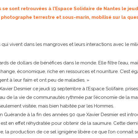
 se sont retrouvées à l’Espace Solidaire de Nantes le jeu
photographe terrestre et sous-marin, mobilisé sur la ques
qui vivent dans les mangroves et leurs interactions avec le mili
ds de dollars de bénéfices dans le monde. Elle filtre l’eau, main
’échange, économique, riche en ressources et nourriture. C’est ég
ent à leur faim et ont peu de maladies. »
vier Desmier ce jeudi 19 septembre à l’Espace Solifaire, prises
eau de la vie de communautés rythmée par l’économie de la ma
eulement visitée, mais bien habitée par les Hommes.
 sel en Guérande à la fin des années 90 que Xavier Desmier est int
est en effet réhydratée pour obtenir de la saumure. Cette derniè
re, la production de ce sel ignigène libère ce que l’on connait