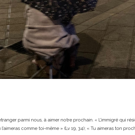
l’étranger parmi nous, à aimer notre prochain. « L’immigré qui r
 l’aimeras comme toi-même » (Lv 19, 34); « Tu aimeras ton proc