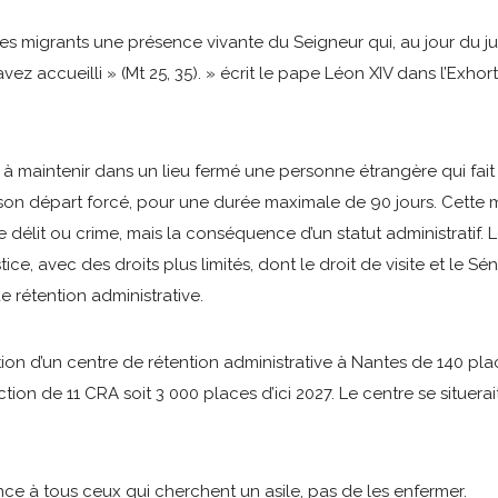
les migrants une présence vivante du Seigneur qui, au jour du j
’avez accueilli » (Mt 25, 35). » écrit le pape Léon XIV dans l’Exho
e à maintenir dans un lieu fermé une personne étrangère qui fait 
 de son départ forcé, pour une durée maximale de 90 jours. Cett
 délit ou crime, mais la conséquence d’un statut administratif
ustice, avec des droits plus limités, dont le droit de visite et le 
e rétention administrative.
tion d’un centre de rétention administrative à Nantes de 140 plac
ion de 11 CRA soit 3 000 places d’ici 2027. Le centre se situerai
ance à tous ceux qui cherchent un asile, pas de les enfermer.