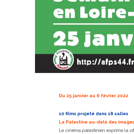
Du 25 janvier au 6 février 2022
10 films projeté dans 18 salles
La Palestine au-delà des image
Le cinéma palestinien exprime la vi