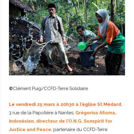
©
Clément Puig/CCFD-Terre Solidaire
Le vendredi 25 mars à 20h30 à l’église St Médard
,
3 rue de la Papotière à Nantes,
Grégorius Afioma,
Indonésien, directeur de l’O.N.G. Sunspirit for
Justice and Peace
, partenaire du CCFD-Terre