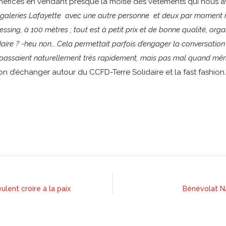
énéfices en vendant presque la moitié des vêtements qui nous 
 galeries Lafayette avec une autre personne et deux par moment no
essing, à 100 mètres ; tout est à petit prix et de bonne qualité, org
aire ? -heu non… Cela permettait parfois d’engager la conversation e
passaient naturellement très rapidement, mais pas mal quand même
n d’échanger autour du CCFD-Terre Solidaire et la fast fashion.
ulent croire à la paix
Bénévolat NA