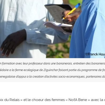
 en formation avec leur professeur dans une bananerais, entretien des bananie
idaire a la ferme ecologique de Ziguinchor faisant partie du programme de form
negalaise d’appui a la creation d’activites socio-economiques, partenaires d
oix du Relais » et le choeur des femmes « Not’A Bene » avec la 