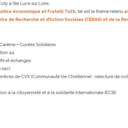
Coty à Ste Luce sur Loire.
Justice économique et Fratelli Tutti,
tel est le thème retenu
a
tre de Recherche et d’Action Sociales (CERAS) et de la Re
l Carême + Cuvées Solidaires
ation 44
ON et échanges
u sac)
embres de CVX (Communauté Vie Chrétienne) : relecture de notre
on à la citoyenneté et à la solidarité internationale (ECSI)