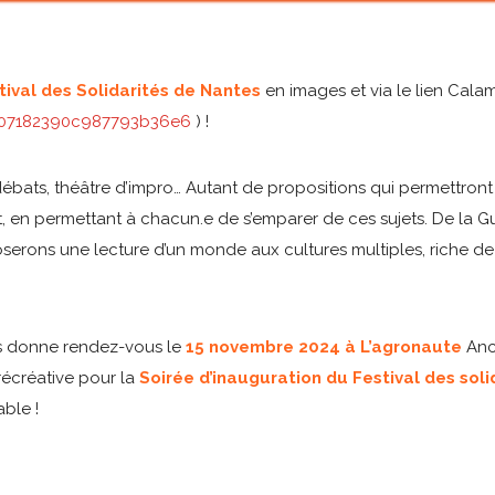
ival des Solidarités de Nantes
en images et via le lien Cala
007182390c987793b36e6
) !
 débats, théâtre d’impro… Autant de propositions qui permettront
 en permettant à chacun.e de s’emparer de ces sujets. De la G
poserons une lecture d’un monde aux cultures multiples, riche de
us donne rendez-vous le
15 novembre 2024 à L’agronaute
Anc
 récréative pour la
Soirée d’inauguration du Festival des sol
ble !