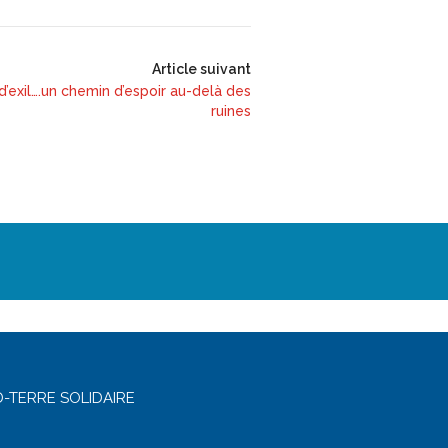
Article suivant
d’exil….un chemin d’espoir au-delà des
ruines
-TERRE SOLIDAIRE