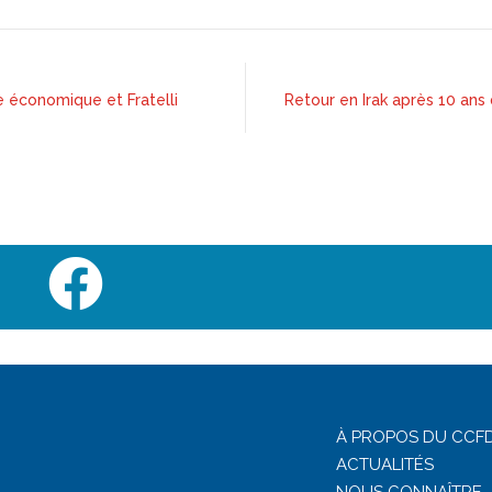
ice économique et Fratelli
Retour en Irak après 10 ans 
À PROPOS DU CCFD
ACTUALITÉS