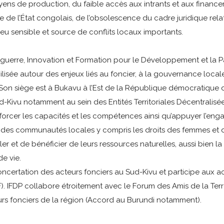
moyens de production, du faible accès aux intrants et aux finan
ce de l’État congolais, de l’obsolescence du cadre juridique rela
njeu sensible et source de conflits locaux importants.
uerre, Innovation et Formation pour le Développement et la Pai
ilisée autour des enjeux liés au foncier, à la gouvernance local
. Son siège est à Bukavu à l’Est de la République démocratiqu
d-Kivu notamment au sein des Entités Territoriales Décentralisées
nforcer les capacités et les compétences ainsi qu’appuyer l’eng
ts des communautés locales y compris les droits des femmes et
er et de bénéficier de leurs ressources naturelles, aussi bien la 
de vie.
oncertation des acteurs fonciers au Sud-Kivu et participe aux a
. IFDP collabore étroitement avec le Forum des Amis de la Ter
urs fonciers de la région (Accord au Burundi notamment).