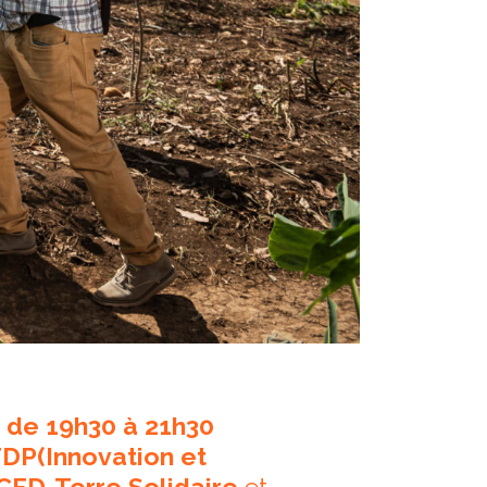
s de 19h30 à 21h30
IFDP(Innovation et
CCFD-Terre Solidaire
et